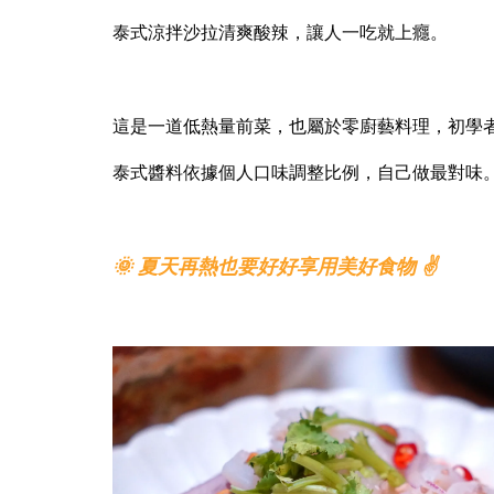
泰式涼拌沙拉清爽酸辣，讓人一吃就上癮。
這是一道低熱量前菜，也
屬於零廚藝料理，初學
泰式醬料依據個人口味調整比例，自己做最對味
🌞 夏天再熱也要好好享用美好食物 ✌️