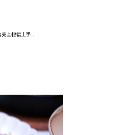
者完全輕鬆上手，
。