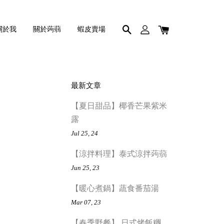
關於我
關於蒟蒻
蝦皮賣場
最新文章
【夏日甜品】椰香芒果紫米
露
Jul 25, 24
【涼拌料理】泰式涼拌蒟蒻
Jun 25, 23
【暖心煮鍋】蔬食番茄湯
Mar 07, 23
【春季野餐】 日式烤飯糰