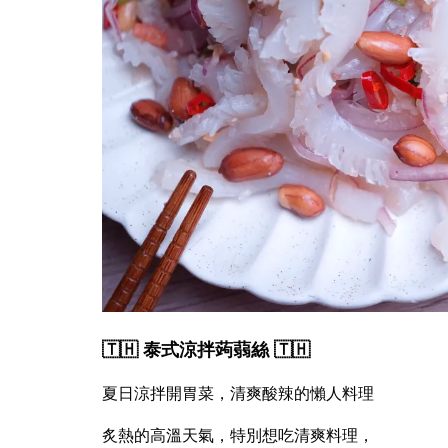
🇹🇭 泰式涼拌蒟蒻絲 🇹🇭
夏日涼拌開胃菜，清爽酸辣的懶人料理
炙熱的高溫天氣，特別想吃清爽料理，