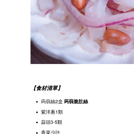
【食材清單】
蒟蒻絲2盒
蒟蒻脆肚絲
紫洋蔥1顆
蒜頭3-5顆
香菜少許